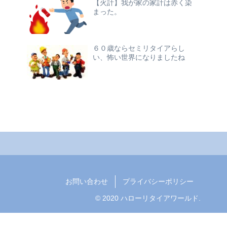
【火計】我が家の家計は赤く染
まった。
６０歳ならセミリタイアらし
い、怖い世界になりましたね
お問い合わせ
プライバシーポリシー
© 2020 ハローリタイアワールド.