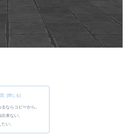
次
めるならコピーから。
似出来ない。
えたい。