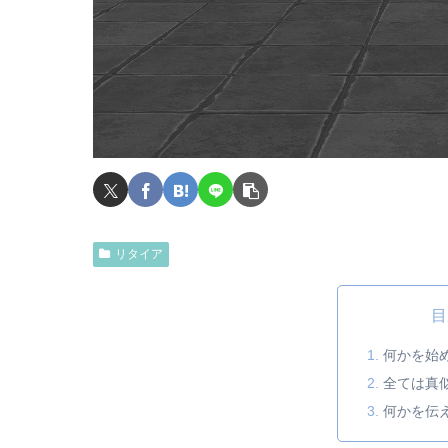
リタイア
目
何かを始
全ては真
何かを伝