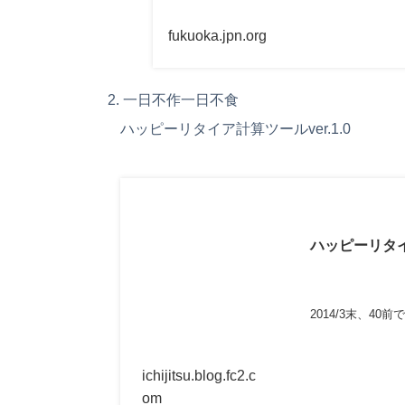
fukuoka.jpn.org
一日不作一日不食
ハッピーリタイア計算ツールver.1.0
ハッピーリタイア
2014/3末、
資、働くことにつ
ichijitsu.blog.fc2.c
om