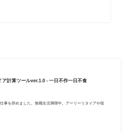
計算ツールver.1.0 - 一日不作一日不食
40前で仕事を辞めました。無職生活満喫中。アーリーリタイアや投
いて。プロフィールは一番下...