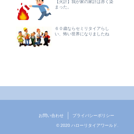
【火計】我が家の家計は赤く染
まった。
６０歳ならセミリタイアらし
い、怖い世界になりましたね
お問い合わせ
プライバシーポリシー
© 2020 ハローリタイアワールド.