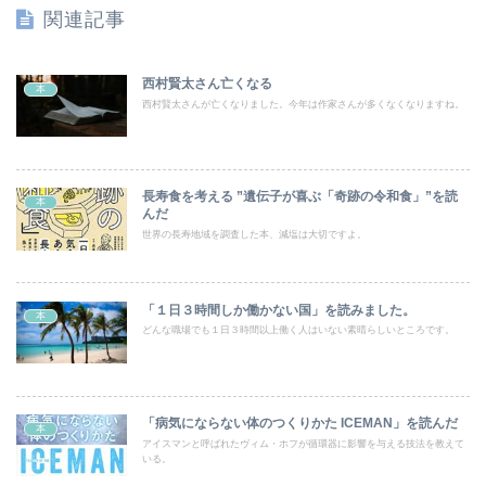
関連記事
西村賢太さん亡くなる
本
西村賢太さんが亡くなりました。今年は作家さんが多くなくなりますね。
長寿食を考える ”遺伝子が喜ぶ「奇跡の令和食」”を読
本
んだ
世界の長寿地域を調査した本、減塩は大切ですよ。
「１日３時間しか働かない国」を読みました。
本
どんな職場でも１日３時間以上働く人はいない素晴らしいところです。
「病気にならない体のつくりかた ICEMAN」を読んだ
本
アイスマンと呼ばれたヴィム・ホフが循環器に影響を与える技法を教えて
いる。