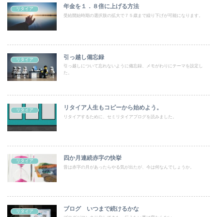
年金を１．８倍に上げる方法
リタイア
受給開始時期の選択肢の拡大で７５歳まで繰り下げが可能になります。
引っ越し備忘録
リタイア
引っ越しについて忘れないように備忘録、メモがわりにテーマを設定し
た。
リタイア人生もコピーから始めよう。
リタイア
リタイアするために、セミリタイアブログを読みました。
四か月連続赤字の快挙
リタイア
昔は赤字の月があったらやる気が出たが、今は何なんでしょうか。
ブログ いつまで続けるかな
リタイア