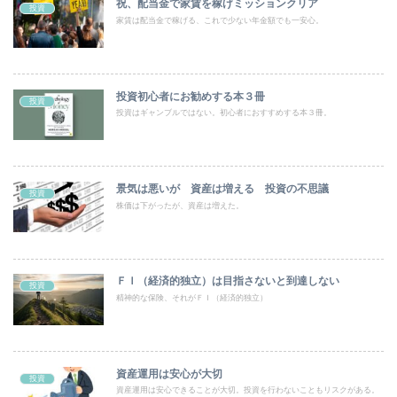
祝、配当金で家賃を稼げミッションクリア
投資
家賃は配当金で稼げる、これで少ない年金額でも一安心。
投資初心者にお勧めする本３冊
投資
投資はギャンブルではない。初心者におすすめする本３冊。
景気は悪いが 資産は増える 投資の不思議
投資
株価は下がったが、資産は増えた。
ＦＩ（経済的独立）は目指さないと到達しない
投資
精神的な保険、それがＦＩ（経済的独立）
資産運用は安心が大切
投資
資産運用は安心できることが大切。投資を行わないこともリスクがある。