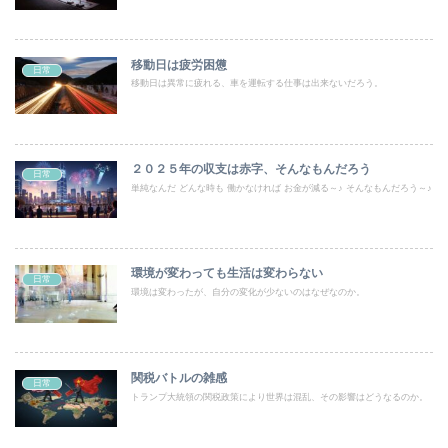
移動日は疲労困憊
日常
移動日は異常に疲れる、車を運転する仕事は出来ないだろう。
２０２５年の収支は赤字、そんなもんだろう
日常
単純なんだ どんな時も 働かなければ お金が減る～♪ そんなもんだろう～♪
環境が変わっても生活は変わらない
日常
環境は変わったが、自分の変化が少ないのはなぜなのか。
関税バトルの雑感
日常
トランプ大統領の関税政策により世界は混乱、その影響はどうなるのか。