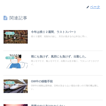
ベーク
関連記事
今年は残り２週間、ラストスパート
仕事
残り２週間、光陰矢の如し、月日が過ぎるのは本当に早い。
雨にも負けず、風邪にも負けず、出勤した。
仕事
雨ニモマケズ、風ニモマケズ、出勤スル生キ物二、ワタシハナリタクナ
イ。
GW中の移動手段
仕事
GW中の移動は新幹線。日時が決まらない場合が多いので飛行機は難し
い。
営業のやり方はわからない