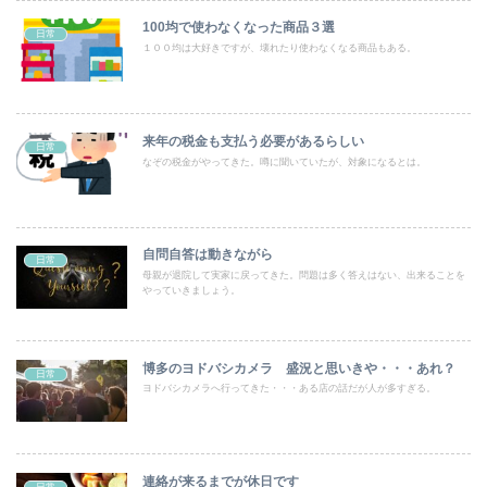
100均で使わなくなった商品３選
日常
１００均は大好きですが、壊れたり使わなくなる商品もある。
来年の税金も支払う必要があるらしい
日常
なぞの税金がやってきた。噂に聞いていたが、対象になるとは。
自問自答は動きながら
日常
母親が退院して実家に戻ってきた。問題は多く答えはない、出来ることを
やっていきましょう。
博多のヨドバシカメラ 盛況と思いきや・・・あれ？
日常
ヨドバシカメラへ行ってきた・・・ある店の話だが人が多すぎる。
連絡が来るまでが休日です